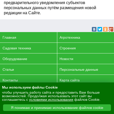
предварительного уведомления субъектов
персональных данных путём размещения новой
редакции на Сайте.
Главная
Агротехника
Садовая техника
Строения
Оборудование
Новости
Статьи
Персональные данные
Контакты
Карта сайта
Мы используем файлы Cookie
© 2016-2026 ENERGYAGRO Все права защищены.
чтобы улучшить работу сайта и предоставить Вам больше
возможностей. Продолжая использовать этот сайт вы
Разработка сайта -
PurpleLabs
соглашаетесь с
условиями использования
файлов Cookie.
Вся представленная на сайте информация носит
Я понимаю и принимаю использование файлов cookie
информационный характер и не является публичной офертой.