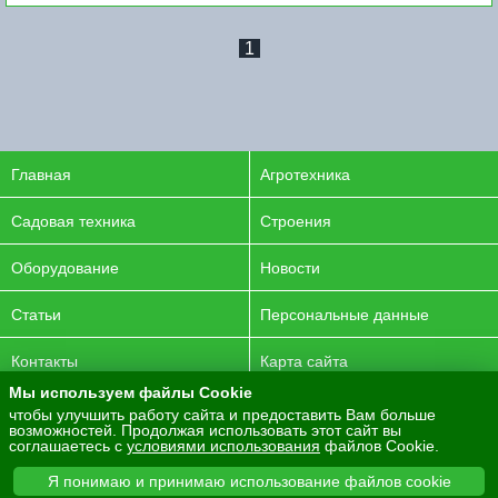
1
Главная
Агротехника
Садовая техника
Строения
Оборудование
Новости
Статьи
Персональные данные
Контакты
Карта сайта
Мы используем файлы Cookie
© 2016-2026 ENERGYAGRO Все права защищены.
чтобы улучшить работу сайта и предоставить Вам больше
возможностей. Продолжая использовать этот сайт вы
Разработка сайта -
PurpleLabs
соглашаетесь с
условиями использования
файлов Cookie.
Вся представленная на сайте информация носит
Я понимаю и принимаю использование файлов cookie
информационный характер и не является публичной офертой.