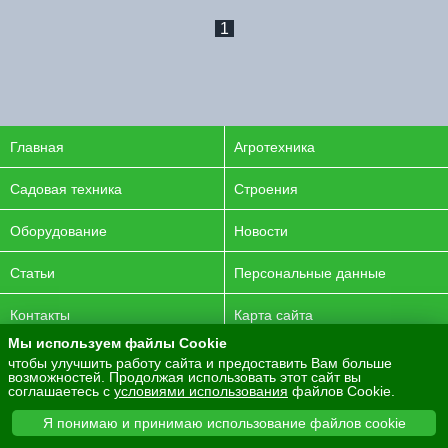
1
Главная
Агротехника
Садовая техника
Строения
Оборудование
Новости
Статьи
Персональные данные
Контакты
Карта сайта
Мы используем файлы Cookie
© 2016-2026 ENERGYAGRO Все права защищены.
чтобы улучшить работу сайта и предоставить Вам больше
возможностей. Продолжая использовать этот сайт вы
Разработка сайта -
PurpleLabs
соглашаетесь с
условиями использования
файлов Cookie.
Вся представленная на сайте информация носит
Я понимаю и принимаю использование файлов cookie
информационный характер и не является публичной офертой.