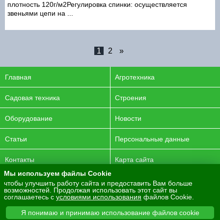
плотность 120г/м2Регулировка спинки: осуществляется
звеньями цепи на ...
1
2
»
Главная
Агротехника
Садовая техника
Строения
Оборудование
Новости
Статьи
Персональные данные
Контакты
Карта сайта
Мы используем файлы Cookie
© 2016-2026 ENERGYAGRO Все права защищены.
чтобы улучшить работу сайта и предоставить Вам больше
возможностей. Продолжая использовать этот сайт вы
Разработка сайта -
PurpleLabs
соглашаетесь с
условиями использования
файлов Cookie.
Вся представленная на сайте информация носит
Я понимаю и принимаю использование файлов cookie
информационный характер и не является публичной офертой.