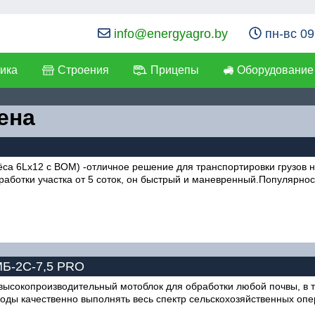
info@energyagro.by
пн-вс 09
ика
Строения
Прицепы
Оборудование
ена
лёса 6Lx12 с ВОМ) -отличное решение для транспортировки грузов 
бработки участка от 5 соток, он быстрый и маневренный.Популярно
МБ-2С-7,5 PRO
сокопроизводительный мотоблок для обработки любой почвы, в т
оды качественно выполнять весь спектр сельскохозяйственных опе