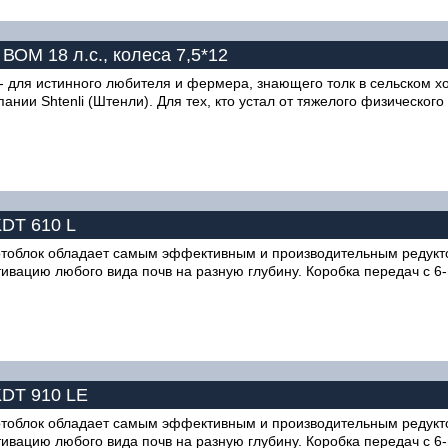
 ВОМ 18 л.с., колеса 7,5*12
М - для истинного любителя и фермера, знающего толк в сельском х
нии Shtenli (Штенли). Для тех, кто устал от тяжелого физического
KDT 610 L
облок обладает самым эффективным и производительным редукто
тивацию любого вида почв на разную глубину. Коробка передач с 6
KDT 910 LE
облок обладает самым эффективным и производительным редукто
тивацию любого вида почв на разную глубину. Коробка передач с 6