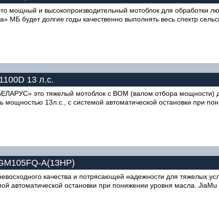
то мощный и высокопроизводительный мотоблок для обработки люб
а» МБ будет долгие годы качественно выполнять весь спектр сель
1100D 13 л.с.
 «БЕЛАРУС» это тяжелый мотоблок c ВОМ (валом отбора мощности)
 мощностью 13л.с., с системой автоматической остановки при пон
 GM105FQ-A(13HP)
восходного качества и потрясающей надежности для тяжелых усло
емой автоматической остановки при понижении уровня масла. JiaM