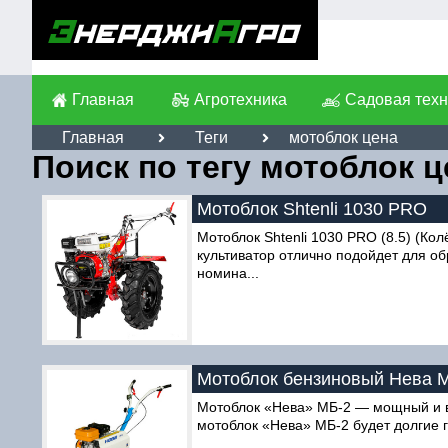
Главная
Агротехника
Садовая техн
Главная
Теги
мотоблок цена
Поиск по тегу мотоблок ц
Мотоблок Shtenli 1030 PRO
Мотоблок Shtenli 1030 PRO (8.5) (Ко
культиватор отлично подойдет для о
номина...
Мотоблок бензиновый Нева 
Мотоблок «Нева» MБ-2 — мощный и вы
мотоблок «Нева» MБ-2 будет долгие г