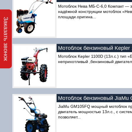
Мотоблок Нева МБ-С-6,0 Компакт — э
надёжной конструкции мотоблок «Нев
площади.оригина...
Заказать звонок
Мотоблок бензиновый Kepler 
Мотоблок Kepler 1100D (13л.с.) тип
неприхотливый ,бензиновый двигатель
Мотоблок бензиновый JiaMu
JiaMu GM105FQ мощный мотоблок пре
двигатель мощностью 13л.с., с сист
позволяет...