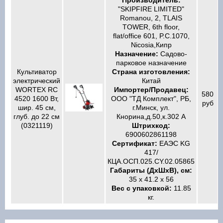
"SKIPFIRE LIMITED"
Romanou, 2, TLAIS
TOWER, 6th floor,
flat/office 601, P.C.1070,
Nicosia,Кипр
Назначение:
Садово-
парковое назначение
Культиватор
Страна изготовления:
электрический
Китай
WORTEX RC
Импортер/Продавец:
580
4520 1600 Вт,
ООО "ТД Комплект", РБ,
руб
шир. 45 см,
г.Минск, ул.
глуб. до 22 см
Кнорина,д.50,к.302 А
(0321119)
Штрихкод:
6900602861198
Сертификат:
ЕАЭС KG
417/
КЦА.ОСП.025.CY.02.05865
Габариты (ДхШхВ), см:
35 x 41.2 x 56
Вес с упаковкой:
11.85
кг.