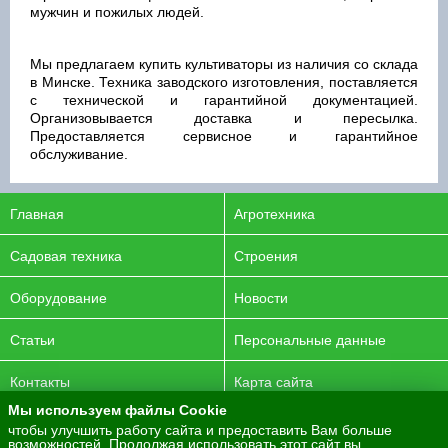
мужчин и пожилых людей.
Мы предлагаем купить культиваторы из наличия со склада
в Минске. Техника заводского изготовления, поставляется
с технической и гарантийной документацией.
Организовывается доставка и пересылка.
Предоставляется сервисное и гарантийное
обслуживание.
Главная
Агротехника
Садовая техника
Строения
Оборудование
Новости
Статьи
Персональные данные
Контакты
Карта сайта
Мы используем файлы Cookie
© 2016-2026 ENERGYAGRO Все права защищены.
чтобы улучшить работу сайта и предоставить Вам больше
возможностей. Продолжая использовать этот сайт вы
Разработка сайта -
PurpleLabs