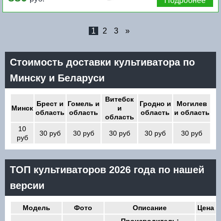
Подробнее
1
2
3
»
Стоимость доставки культиватора по
Минску и Беларуси
Витебск
Брест и
Гомель и
Гродно и
Могилев
Минск
и
область
область
область
и область
область
10
30 руб
30 руб
30 руб
30 руб
30 руб
руб
ТОП культиваторов 2026 года по нашей
версии
Модель
Фото
Описание
Цена
Производитель: