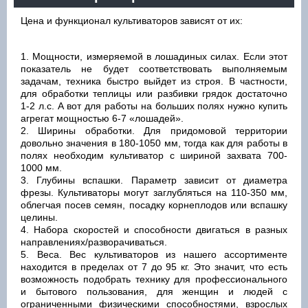
Цена и функционал культиваторов зависят от их:
Мощности, измеряемой в лошадиных силах. Если этот
показатель не будет соответствовать выполняемым
задачам, техника быстро выйдет из строя. В частности,
для обработки теплицы или разбивки грядок достаточно
1-2 л.с. А вот для работы на больших полях нужно купить
агрегат мощностью 6-7 «лошадей».
Ширины обработки. Для придомовой территории
довольно значения в 180-1050 мм, тогда как для работы в
полях необходим культиватор с шириной захвата 700-
1000 мм.
Глубины вспашки. Параметр зависит от диаметра
фрезы. Культиваторы могут заглубляться на 110-350 мм,
облегчая посев семян, посадку корнеплодов или вспашку
целины.
Набора скоростей и способности двигаться в разных
направлениях/разворачиваться.
Веса. Вес культиваторов из нашего ассортименте
находится в пределах от 7 до 95 кг. Это значит, что есть
возможность подобрать технику для профессионального
и бытового пользования, для женщин и людей с
ограниченными физическими способностями, взрослых