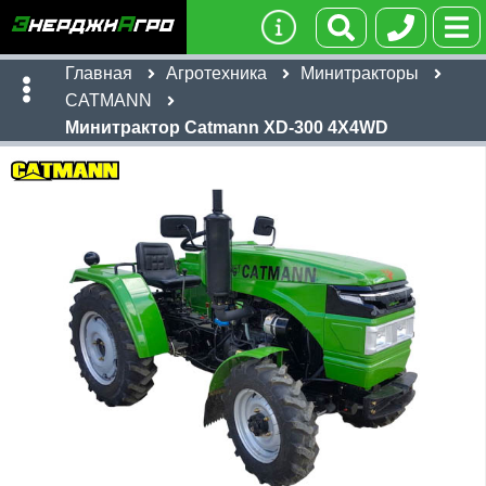
Главная
Агротехника
Минитракторы
CATMANN
Минитрактор Catmann XD-300 4X4WD
Имя:
Телефон
:
*
Ссылка
:
*
25,650
бел. руб
Я даю согласие на
обработку персональных данных
Имя:
Отправить
Email:
Телефон
:
*