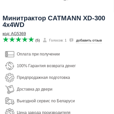
Я даю согласие на
обработку персональных данных
Сообщить о поступлении
Минитрактор CATMANN XD-300
25,650
бел. руб
4x4WD
Имя:
код: AG5369
Email:
(5)
Голосов: 1
добавить отзыв
Телефон
:
*
Оплата при получении
Я даю согласие на
обработку персональных данных
100% Гарантия возврата денег
Сообщить о поступлении
Предпродажная подготовка
Доставка до двери
Выездной сервис по Беларуси
Цена завода производителя