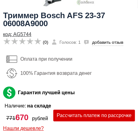
Я даю согласие на
обработку персональных данных
Триммер Bosch AFS 23-37
670
Заказать
бел. руб
06008A9000
Имя:
код: AG5744
Email:
(0)
Голосов: 1
добавить отзыв
Телефон
:
*
Оплата при получении
Я даю согласие на
обработку персональных данных
100% Гарантия возврата денег
Заказать
Гарантия лучшей цены
Наличие:
на складе
670
Рассчитать платеж по рассрочке
771
рублей
Нашли дешевле?