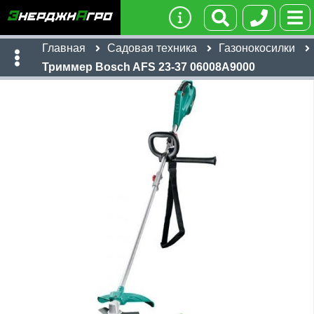
Главная
Садовая техника
Газонокосилки
Триммер Bosch AFS 23-37 06008A9000
Имя:
Телефон
:
*
Ссылка
:
*
670
бел. руб
Я даю согласие на
обработку персональных данных
Имя:
Отправить
Email:
Телефон
:
*