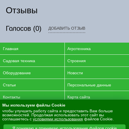
Отзывы
Голосов
(0)
ДОБАВИТЬ ОТЗЫВ
Главная
Агротехника
Садовая техника
Строения
Оборудование
Новости
Статьи
Персональные данные
Контакты
Карта сайта
Мы используем файлы Cookie
© 2016-2026 ENERGYAGRO Все права защищены.
чтобы улучшить работу сайта и предоставить Вам больше
возможностей. Продолжая использовать этот сайт вы
Разработка сайта -
PurpleLabs
соглашаетесь с
условиями использования
файлов Cookie.
Вся представленная на сайте информация носит
Я понимаю и принимаю использование файлов cookie