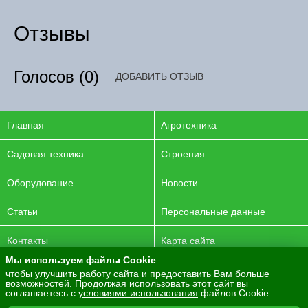
Отзывы
Голосов
(0)
ДОБАВИТЬ ОТЗЫВ
Главная
Агротехника
Садовая техника
Строения
Оборудование
Новости
Статьи
Персональные данные
Контакты
Карта сайта
Мы используем файлы Cookie
© 2016-2026 ENERGYAGRO Все права защищены.
чтобы улучшить работу сайта и предоставить Вам больше
возможностей. Продолжая использовать этот сайт вы
Разработка сайта -
PurpleLabs
соглашаетесь с
условиями использования
файлов Cookie.