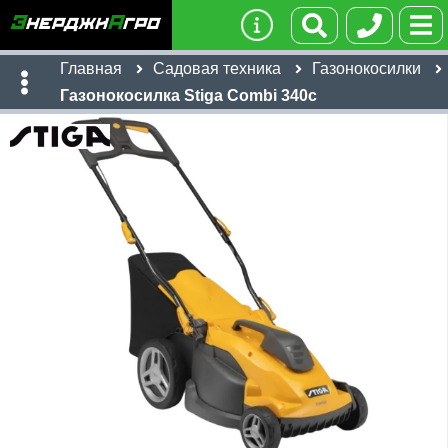
Главная
Садовая техника
Газонокосилки
Газонокосилка Stiga Combi 340c
Имя:
Телефон
:
*
Ссылка
:
*
870
Я даю согласие на
обработку персональных данных
бел. руб
Имя:
Отправить
Email:
Телефон
:
*