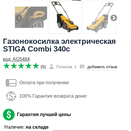
Я даю согласие на
обработку персональных данных
870
Заказать
бел. руб
Имя:
Газонокосилка электрическая
Email:
STIGA Combi 340c
Телефон
:
код: AG5484
*
(5)
Голосов: 1
добавить отзыв
Я даю согласие на
обработку персональных данных
Оплата при получении
Заказать
100% Гарантия возврата денег
Гарантия лучшей цены
Наличие:
на складе