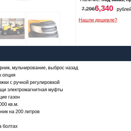
6,340
7,296
рубле
Сообщить о поступлении
Нашли дешевле?
,340
бел. 
я:
рник, мульчирование, выброс назад
il:
к опция
лефон
:
*
ижки с ручной регулировкой
ощи электромагнитная муфты
Я даю согласие на
обработку персональных данных
щие газон
00 кв.м.
Сообщить о поступлении
ник на 200 литров
а болтах