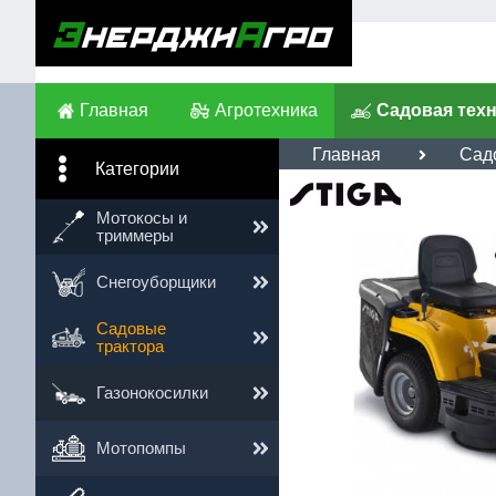
Главная
Агротехника
Садовая тех
Главная
Сад
Категории
Им
Мотокосы и
триммеры
Те
Снегоуборщики
Сс
Садовые
трактора
Газонокосилки
Мотопомпы