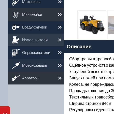
Мотопилы
Минимойки
Воздуходувки
6
Измельчители
Описание
Им
Опрыскиватели
Сбор травы в травосбо
Ema
Мотоножницы
Сцепное устройство ка
Те
7 ступеней высоты стр
Аэраторы
Запуск ножей при пом
Колеса, не повреждаю
Площадь кошения до 30
Текстильный травосбор
Ширина стрижки 84см
Регулировка сиденья н