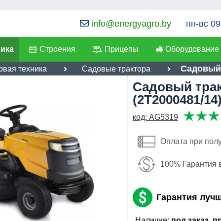
info@energyagro.by
пн-вс 09
ника
Строения
Прицепы
Оборудование
Садовый 
овая техника
Садовые трактора
Садовый тракт
я:
(2T2000481/14
лефон
:
*
код: AG5319
6,340
бел. руб
ылка
:
*
Имя:
Оплата при пол
Я даю согласие на
обработку персональных данных
Email:
100% Гарантия 
Отправить
Телефон
:
*
Гарантия луч
Я даю согласие на
обработку
персональных данных
Наличие:
под заказ, 