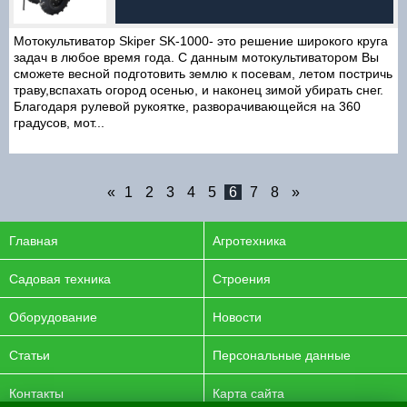
Мотокультиватор Skiper SK-1000- это решение широкого круга
задач в любое время года. С данным мотокультиватором Вы
сможете весной подготовить землю к посевам, летом постричь
траву,вспахать огород осенью, и наконец зимой убирать снег.
Благодаря рулевой рукоятке, разворачивающейся на 360
градусов, мот...
«
1
2
3
4
5
6
7
8
»
Главная
Агротехника
Садовая техника
Строения
Оборудование
Новости
Статьи
Персональные данные
Контакты
Карта сайта