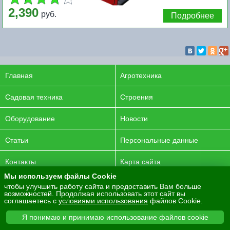
2,390
руб.
Подробнее
Главная
Агротехника
Садовая техника
Строения
Оборудование
Новости
Статьи
Персональные данные
Контакты
Карта сайта
Мы используем файлы Cookie
© 2016-2026 ENERGYAGRO Все права защищены.
чтобы улучшить работу сайта и предоставить Вам больше
возможностей. Продолжая использовать этот сайт вы
Разработка сайта -
PurpleLabs
соглашаетесь с
условиями использования
файлов Cookie.
Вся представленная на сайте информация носит
Я понимаю и принимаю использование файлов cookie
информационный характер и не является публичной офертой.