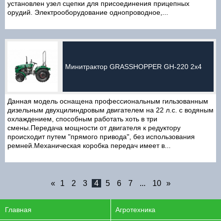
установлен узел сцепки для присоединения прицепных
орудий. Электрооборудование однопроводное,...
Минитрактор GRASSHOPPER GH-220 2x4
Данная модель оснащена профессиональным гильзованным
дизельным двухцилиндровым двигателем на 22 л.с. с водяным
охлаждением, способным работать хоть в три
смены.Передача мощности от двигателя к редуктору
происходит путем "прямого привода", без использования
ремней.Механическая коробка передач имеет в...
«
1
2
3
4
5
6
7
...
10
»
Главная
Агротехника